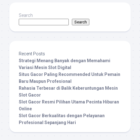
Search
Search
Recent Posts
Strategi Menang Banyak dengan Memahami
Variasi Mesin Slot Digital
Situs Gacor Paling Recommended Untuk Pemain
Baru Maupun Profesional
Rahasia Terbesar di Balik Keberuntungan Mesin
Slot Gacor
Slot Gacor Resmi Pilihan Utama Pecinta Hiburan
Online
Slot Gacor Berkualitas dengan Pelayanan
Profesional Sepanjang Hari