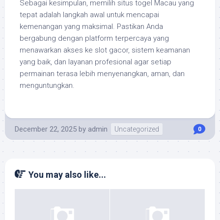
Sebagai kesimpulan, memilih situs togel Macau yang
tepat adalah langkah awal untuk mencapai
kemenangan yang maksimal. Pastikan Anda
bergabung dengan platform terpercaya yang
menawarkan akses ke slot gacor, sistem keamanan
yang baik, dan layanan profesional agar setiap
permainan terasa lebih menyenangkan, aman, dan
menguntungkan.
December 22, 2025
by
admin
Uncategorized
0
You may also like...