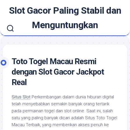
Skip
Slot Gacor Paling Stabil dan
to
content
Menguntungkan
Toto Togel Macau Resmi
dengan Slot Gacor Jackpot
Real
Situs Slot
Perkembangan dalam dunia hiburan digital
telah menyebabkan semakin banyak orang tertarik
pada permainan togel dan slot online. Saat ini, salah
satu yang paling banyak dicari adalah Situs Toto Togel
Macau Terbaik, yang memberikan akses penuh ke