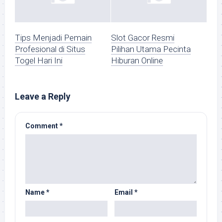
Tips Menjadi Pemain
Slot Gacor Resmi
Profesional di Situs
Pilihan Utama Pecinta
Togel Hari Ini
Hiburan Online
Leave a Reply
Comment
*
Name
*
Email
*