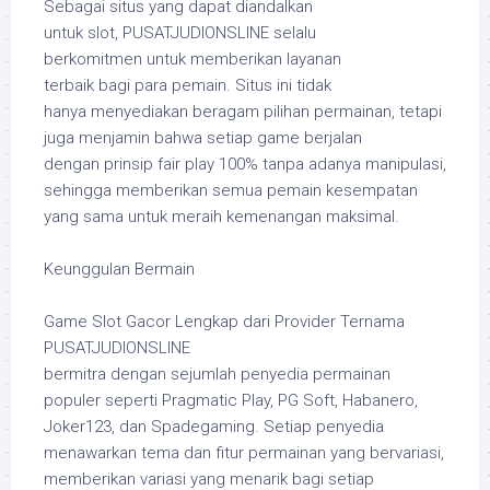
Sebagai situs yang dapat diandalkan
untuk slot, PUSATJUDIONSLINE selalu
berkomitmen untuk memberikan layanan
terbaik bagi para pemain. Situs ini tidak
hanya menyediakan beragam pilihan permainan, tetapi
juga menjamin bahwa setiap game berjalan
dengan prinsip fair play 100% tanpa adanya manipulasi,
sehingga memberikan semua pemain kesempatan
yang sama untuk meraih kemenangan maksimal.
Keunggulan Bermain
Game Slot Gacor Lengkap dari Provider Ternama
PUSATJUDIONSLINE
bermitra dengan sejumlah penyedia permainan
populer seperti Pragmatic Play, PG Soft, Habanero,
Joker123, dan Spadegaming. Setiap penyedia
menawarkan tema dan fitur permainan yang bervariasi,
memberikan variasi yang menarik bagi setiap