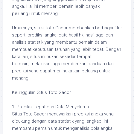
angka. Hal ini memberi pemain lebih banyak
peluang untuk menang.
Umumnya, situs Toto Gacor memberikan berbagai fitur
seperti prediksi angka, data hasil hk, hasil sgp, dan
analisis statistik yang membantu pemain dalam
membuat keputusan taruhan yang lebih tepat. Dengan
kata lain, situs ini bukan sekadar tempat
bermain, melainkan juga memberikan panduan dan
prediksi yang dapat meningkatkan peluang untuk
menang.
Keunggulan Situs Toto Gacor
1. Prediksi Tepat dan Data Menyeluruh
Situs Toto Gacor menawarkan prediksi angka yang
didukung dengan data statistik yang lengkap. Ini
membantu pemain untuk menganalisis pola angka