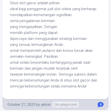
Situs slot gacor adalah pilihan
ideal bagi penggemar judi slot online yang berharap
mendapatkan kemenangan signifikan
serta pengalaman bermain
yang mengasyikkan. Dengan
memilih platform yang dapat
dipercaya dan menggunakan strategi bermain
yang sesuai, kemungkinan Anda
untuk memperoleh jackpot dan bonus besar akan
semakin meningkat. Pastikan
untuk selalu berperilaku bertanggung jawab saat
bermain dan jangan mudah terjebak oleh
tawaran kemenangan instan. Semoga sukses dalam
mencari keberuntungan Anda di situs slot gacor dan
semoga keberuntungan selalu bersama Anda!
October 27, 2025
by
admin
Uncategorized
0