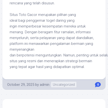
rencana yang telah disusun.
Situs Toto Gacor merupakan pilihan yang
ideal bagi penggemar togel daring yang
ingin memperbesar kesempatan mereka untuk
menang. Dengan beragam fitur ramalan, informasi
menyeluruh, serta pelayanan yang dapat diandalkan,
platform ini menawarkan pengalaman bermain yang
menyenangkan
dan berpotensi menguntungkan. Namun, penting untuk selal
situs yang resmi dan menerapkan strategi bermain
yang tepat agar hasil yang didapatkan optimal.
October 29, 2025
by
admin
Uncategorized
0