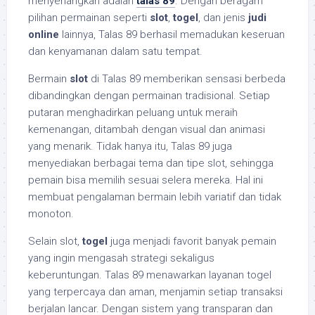
menyenangkan adalah
talas 89
. Dengan beragam
pilihan permainan seperti
slot
,
togel
, dan jenis
judi
online
lainnya, Talas 89 berhasil memadukan keseruan
dan kenyamanan dalam satu tempat.
Bermain
slot
di Talas 89 memberikan sensasi berbeda
dibandingkan dengan permainan tradisional. Setiap
putaran menghadirkan peluang untuk meraih
kemenangan, ditambah dengan visual dan animasi
yang menarik. Tidak hanya itu, Talas 89 juga
menyediakan berbagai tema dan tipe slot, sehingga
pemain bisa memilih sesuai selera mereka. Hal ini
membuat pengalaman bermain lebih variatif dan tidak
monoton.
Selain slot,
togel
juga menjadi favorit banyak pemain
yang ingin mengasah strategi sekaligus
keberuntungan. Talas 89 menawarkan layanan togel
yang terpercaya dan aman, menjamin setiap transaksi
berjalan lancar. Dengan sistem yang transparan dan