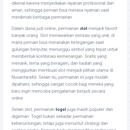
dikenal karena menyediakan layanan profesional dan
aman, sehingga pemain bisa merasa nyaman saat
menikmati berbagai permainan.
Dalam dunia judi online, permainan
slot
menjadi favorit
banyak orang. Slot menawarkan sensasi yang unik, di
mana pemain bisa merasakan ketegangan saat
gulungan berputar, menunggu simbol yang tepat untuk
membentuk kombinasi kemenangan. Grafis yang
menarik, tema yang beragam, dan hadiah yang
menggiurkan membuat slot menjadi pilihan utama di
Nusantara4d. Selain itu, permainan ini juga mudah
dipahami, sehingga sangat cocok bagi mereka yang
baru ingin mencoba pengalaman berjudi secara
online.
Selain slot, permainan
togel
juga masih populer dan
digemari. Togel bukan sekadar permainan
keberuntungan, tetapi juga menuntut strategi dan