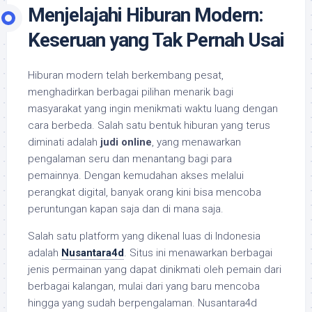
Menjelajahi Hiburan Modern:
Keseruan yang Tak Pernah Usai
Hiburan modern telah berkembang pesat,
menghadirkan berbagai pilihan menarik bagi
masyarakat yang ingin menikmati waktu luang dengan
cara berbeda. Salah satu bentuk hiburan yang terus
diminati adalah
judi online
, yang menawarkan
pengalaman seru dan menantang bagi para
pemainnya. Dengan kemudahan akses melalui
perangkat digital, banyak orang kini bisa mencoba
peruntungan kapan saja dan di mana saja.
Salah satu platform yang dikenal luas di Indonesia
adalah
Nusantara4d
. Situs ini menawarkan berbagai
jenis permainan yang dapat dinikmati oleh pemain dari
berbagai kalangan, mulai dari yang baru mencoba
hingga yang sudah berpengalaman. Nusantara4d