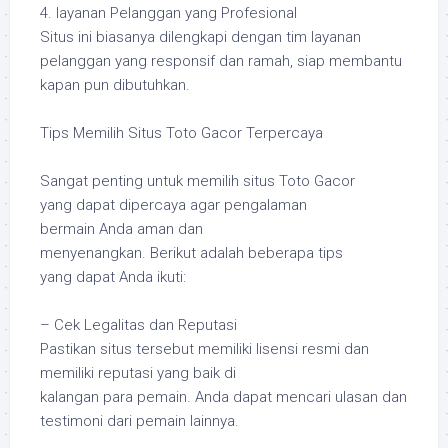
4. layanan Pelanggan yang Profesional
Situs ini biasanya dilengkapi dengan tim layanan
pelanggan yang responsif dan ramah, siap membantu
kapan pun dibutuhkan.
Tips Memilih Situs Toto Gacor Terpercaya
Sangat penting untuk memilih situs Toto Gacor
yang dapat dipercaya agar pengalaman
bermain Anda aman dan
menyenangkan. Berikut adalah beberapa tips
yang dapat Anda ikuti:
– Cek Legalitas dan Reputasi
Pastikan situs tersebut memiliki lisensi resmi dan
memiliki reputasi yang baik di
kalangan para pemain. Anda dapat mencari ulasan dan
testimoni dari pemain lainnya.