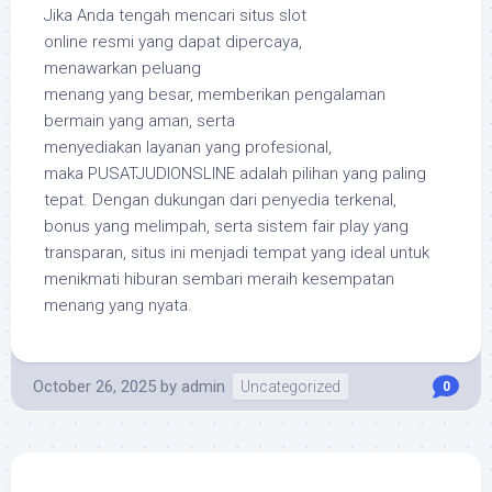
Jika Anda tengah mencari situs slot
online resmi yang dapat dipercaya,
menawarkan peluang
menang yang besar, memberikan pengalaman
bermain yang aman, serta
menyediakan layanan yang profesional,
maka PUSATJUDIONSLINE adalah pilihan yang paling
tepat. Dengan dukungan dari penyedia terkenal,
bonus yang melimpah, serta sistem fair play yang
transparan, situs ini menjadi tempat yang ideal untuk
menikmati hiburan sembari meraih kesempatan
menang yang nyata.
October 26, 2025
by
admin
Uncategorized
0