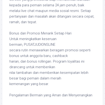
kepada para pemain selama 24 jam penuh, baik
melalui live chat maupun media sosial resmi. Setiap
pertanyaan dan masalah akan ditangani secara cepat,
ramah, dan tepat.
Bonus dan Promosi Menarik Setiap Hari
Untuk meningkatkan keseruan
bermain, PUSATJUDIONSLINE
secara rutin menawarkan beragam promosi seperti
bonus untuk anggota baru, cashback
harian, dan bonus rollingan. Program loyalitas ini
dirancang untuk memberikan
nilai tambahan dan memberikan kesempatan lebih
besar bagi pemain dalam meraih
kemenangan yang besar.
Pengalaman Bermain yang Aman dan Menyenangkan