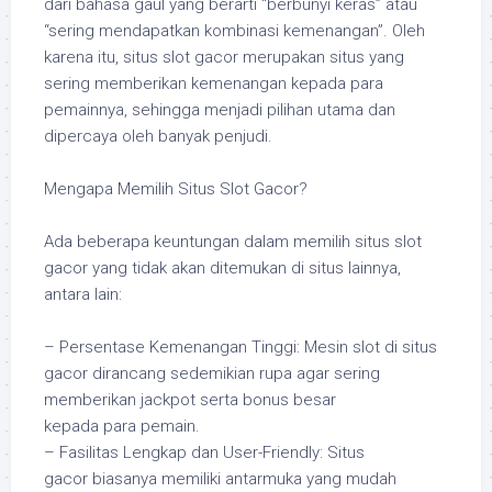
dari bahasa gaul yang berarti “berbunyi keras” atau
“sering mendapatkan kombinasi kemenangan”. Oleh
karena itu, situs slot gacor merupakan situs yang
sering memberikan kemenangan kepada para
pemainnya, sehingga menjadi pilihan utama dan
dipercaya oleh banyak penjudi.
Mengapa Memilih Situs Slot Gacor?
Ada beberapa keuntungan dalam memilih situs slot
gacor yang tidak akan ditemukan di situs lainnya,
antara lain:
– Persentase Kemenangan Tinggi: Mesin slot di situs
gacor dirancang sedemikian rupa agar sering
memberikan jackpot serta bonus besar
kepada para pemain.
– Fasilitas Lengkap dan User-Friendly: Situs
gacor biasanya memiliki antarmuka yang mudah