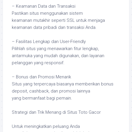
– Keamanan Data dan Transaksi
Pastikan situs menggunakan sistem
keamanan mutakhir seperti SSL untuk menjaga
keamanan data pribadi dan transaksi Anda.
– Fasilitas Lengkap dan User-Friendly
Pilihlah situs yang menawarkan fitur lengkap,
antarmuka yang mudah digunakan, dan layanan
pelanggan yang responsif.
– Bonus dan Promosi Menarik
Situs yang terpercaya biasanya memberikan bonus
deposit, cashback, dan promosi lainnya
yang bermanfaat bagi pemain.
Strategi dan Trik Menang di Situs Toto Gacor
Untuk meningkatkan peluang Anda