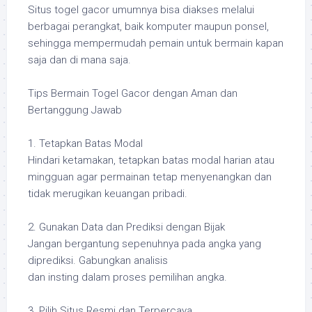
Situs togel gacor umumnya bisa diakses melalui
berbagai perangkat, baik komputer maupun ponsel,
sehingga mempermudah pemain untuk bermain kapan
saja dan di mana saja.
Tips Bermain Togel Gacor dengan Aman dan
Bertanggung Jawab
1. Tetapkan Batas Modal
Hindari ketamakan, tetapkan batas modal harian atau
mingguan agar permainan tetap menyenangkan dan
tidak merugikan keuangan pribadi.
2. Gunakan Data dan Prediksi dengan Bijak
Jangan bergantung sepenuhnya pada angka yang
diprediksi. Gabungkan analisis
dan insting dalam proses pemilihan angka.
3. Pilih Situs Resmi dan Terpercaya