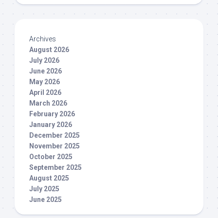
Archives
August 2026
July 2026
June 2026
May 2026
April 2026
March 2026
February 2026
January 2026
December 2025
November 2025
October 2025
September 2025
August 2025
July 2025
June 2025