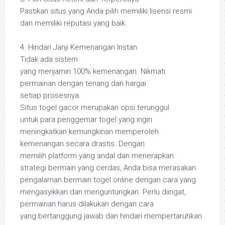
Pastikan situs yang Anda pilih memiliki lisensi resmi
dan memiliki reputasi yang baik.
4. Hindari Janji Kemenangan Instan
Tidak ada sistem
yang menjamin 100% kemenangan. Nikmati
permainan dengan tenang dan hargai
setiap prosesnya.
Situs togel gacor merupakan opsi terunggul
untuk para penggemar togel yang ingin
meningkatkan kemungkinan memperoleh
kemenangan secara drastis. Dengan
memilih platform yang andal dan menerapkan
strategi bermain yang cerdas, Anda bisa merasakan
pengalaman bermain togel online dengan cara yang
mengasyikkan dan menguntungkan. Perlu diingat,
permainan harus dilakukan dengan cara
yang bertanggung jawab dan hindari mempertaruhkan