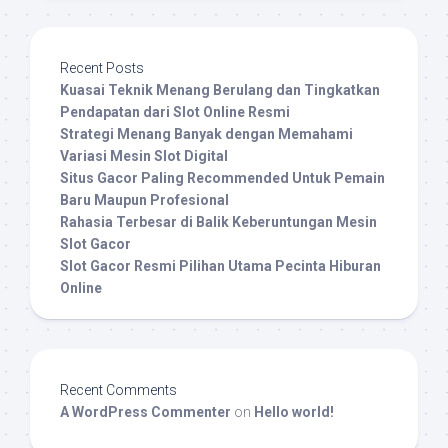
Recent Posts
Kuasai Teknik Menang Berulang dan Tingkatkan
Pendapatan dari Slot Online Resmi
Strategi Menang Banyak dengan Memahami
Variasi Mesin Slot Digital
Situs Gacor Paling Recommended Untuk Pemain
Baru Maupun Profesional
Rahasia Terbesar di Balik Keberuntungan Mesin
Slot Gacor
Slot Gacor Resmi Pilihan Utama Pecinta Hiburan
Online
Recent Comments
A WordPress Commenter
on
Hello world!