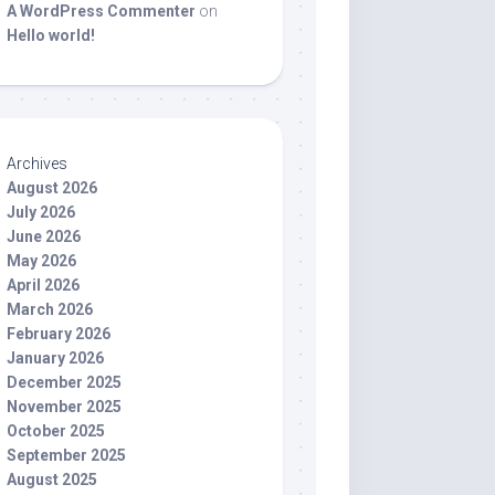
A WordPress Commenter
on
Hello world!
Archives
August 2026
July 2026
June 2026
May 2026
April 2026
March 2026
February 2026
January 2026
December 2025
November 2025
October 2025
September 2025
August 2025