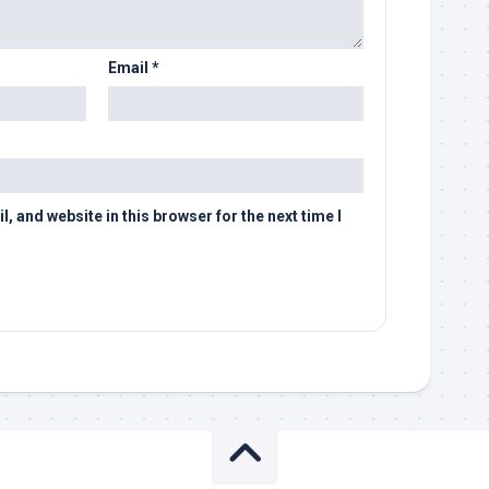
Email
*
 and website in this browser for the next time I