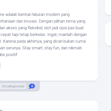
ine adalah bentuk hiburan modern yang
anaan dan inovasi. Dengan pilihan tema yang
dan akses yang fleksibel, slot jadi opsi pas buat
cepat tapi tetap berkelas. Ingat, mainlah dengan
l. Karena pada akhirnya, yang dicari bukan cuma
man serunya. Stay smart, stay fun, dan nikmati
be positif.
Uncategorized
0
..