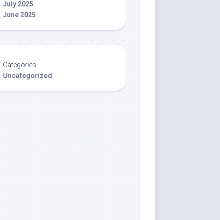
July 2025
June 2025
Categories
Uncategorized