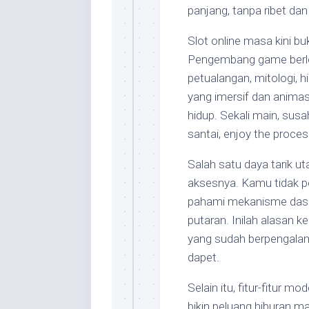
panjang, tanpa ribet dan
Slot online masa kini b
Pengembang game berlo
petualangan, mitologi, h
yang imersif dan animas
hidup. Sekali main, susa
santai, enjoy the proces
Salah satu daya tarik 
aksesnya. Kamu tidak per
pahami mekanisme dasar
putaran. Inilah alasan 
yang sudah berpengalam
dapet.
Selain itu, fitur-fitur m
bikin peluang hiburan mak