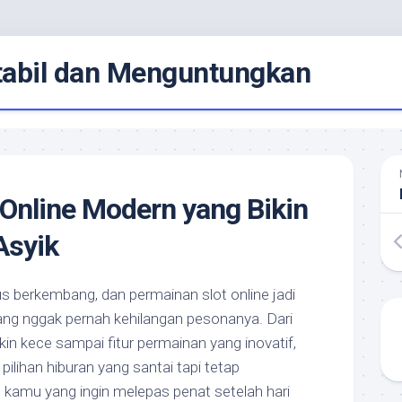
Stabil dan Menguntungkan
 Online Modern yang Bikin
Asyik
rus berkembang, dan permainan slot online jadi
ang nggak pernah kehilangan pesonanya. Dari
in kece sampai fitur permainan yang inovatif,
 pilihan hiburan yang santai tapi tetap
kamu yang ingin melepas penat setelah hari