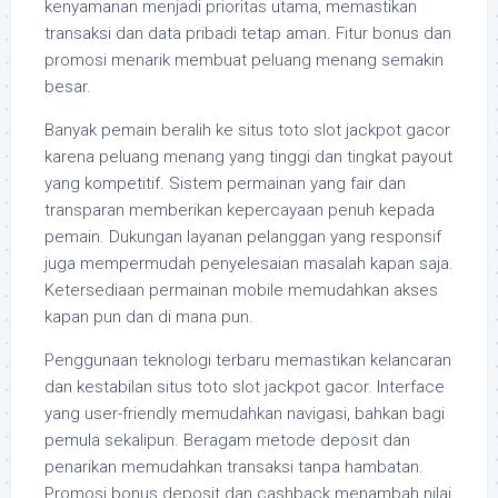
kenyamanan menjadi prioritas utama, memastikan
transaksi dan data pribadi tetap aman. Fitur bonus dan
promosi menarik membuat peluang menang semakin
besar.
Banyak pemain beralih ke situs toto slot jackpot gacor
karena peluang menang yang tinggi dan tingkat payout
yang kompetitif. Sistem permainan yang fair dan
transparan memberikan kepercayaan penuh kepada
pemain. Dukungan layanan pelanggan yang responsif
juga mempermudah penyelesaian masalah kapan saja.
Ketersediaan permainan mobile memudahkan akses
kapan pun dan di mana pun.
Penggunaan teknologi terbaru memastikan kelancaran
dan kestabilan situs toto slot jackpot gacor. Interface
yang user-friendly memudahkan navigasi, bahkan bagi
pemula sekalipun. Beragam metode deposit dan
penarikan memudahkan transaksi tanpa hambatan.
Promosi bonus deposit dan cashback menambah nilai