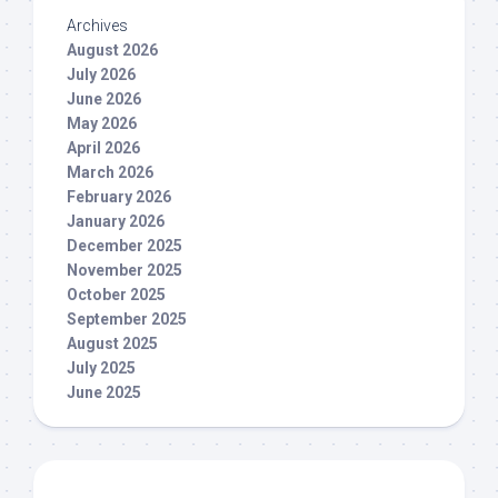
Archives
August 2026
July 2026
June 2026
May 2026
April 2026
March 2026
February 2026
January 2026
December 2025
November 2025
October 2025
September 2025
August 2025
July 2025
June 2025