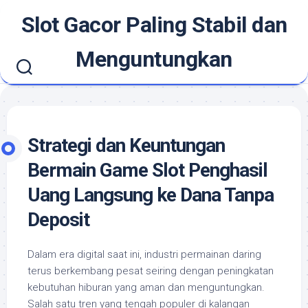
Skip
Slot Gacor Paling Stabil dan
to
content
Menguntungkan
Strategi dan Keuntungan
Bermain Game Slot Penghasil
Uang Langsung ke Dana Tanpa
Deposit
Dalam era digital saat ini, industri permainan daring
terus berkembang pesat seiring dengan peningkatan
kebutuhan hiburan yang aman dan menguntungkan.
Salah satu tren yang tengah populer di kalangan