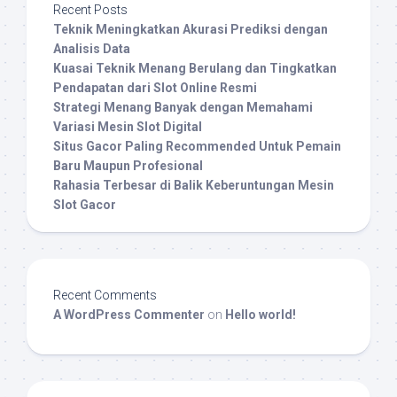
Recent Posts
Teknik Meningkatkan Akurasi Prediksi dengan
Analisis Data
Kuasai Teknik Menang Berulang dan Tingkatkan
Pendapatan dari Slot Online Resmi
Strategi Menang Banyak dengan Memahami
Variasi Mesin Slot Digital
Situs Gacor Paling Recommended Untuk Pemain
Baru Maupun Profesional
Rahasia Terbesar di Balik Keberuntungan Mesin
Slot Gacor
Recent Comments
A WordPress Commenter
on
Hello world!