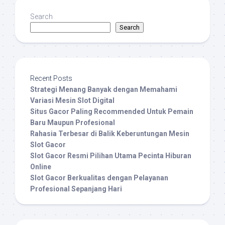
Search
Search
Recent Posts
Strategi Menang Banyak dengan Memahami
Variasi Mesin Slot Digital
Situs Gacor Paling Recommended Untuk Pemain
Baru Maupun Profesional
Rahasia Terbesar di Balik Keberuntungan Mesin
Slot Gacor
Slot Gacor Resmi Pilihan Utama Pecinta Hiburan
Online
Slot Gacor Berkualitas dengan Pelayanan
Profesional Sepanjang Hari