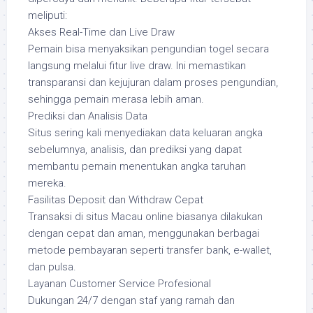
meliputi:
Akses Real-Time dan Live Draw
Pemain bisa menyaksikan pengundian togel secara
langsung melalui fitur live draw. Ini memastikan
transparansi dan kejujuran dalam proses pengundian,
sehingga pemain merasa lebih aman.
Prediksi dan Analisis Data
Situs sering kali menyediakan data keluaran angka
sebelumnya, analisis, dan prediksi yang dapat
membantu pemain menentukan angka taruhan
mereka.
Fasilitas Deposit dan Withdraw Cepat
Transaksi di situs Macau online biasanya dilakukan
dengan cepat dan aman, menggunakan berbagai
metode pembayaran seperti transfer bank, e-wallet,
dan pulsa.
Layanan Customer Service Profesional
Dukungan 24/7 dengan staf yang ramah dan