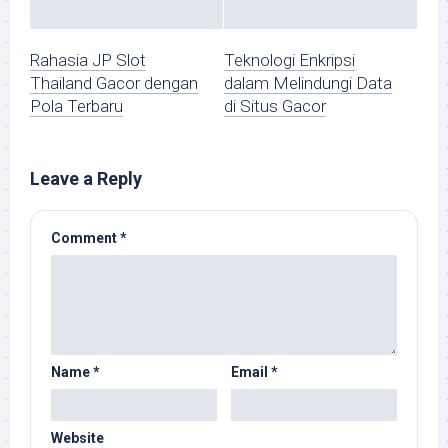
Rahasia JP Slot
Teknologi Enkripsi
Thailand Gacor dengan
dalam Melindungi Data
Pola Terbaru
di Situs Gacor
Leave a Reply
Comment
*
Name
*
Email
*
Website