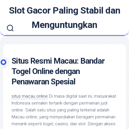
Skip
Slot Gacor Paling Stabil dan
to
content
Menguntungkan
Situs Resmi Macau: Bandar
Togel Online dengan
Penawaran Spesial
situs macau online
Di masa digital saat ini, masyarakat
Indonesia semakin tertarik dengan permainan judi
online. Salah satu situs yang paling terkenal adalah
Macau online, yang menyediakan beragam permainan
menarik seperti togel, casino, dan slot. Dengan akses