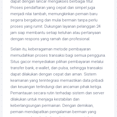
dapat dengan lancar mengakses berbagai fitur.
Proses pendaftaran yang cepat dan simpel juga
menjadi nilai tambah, memungkinkan pemain baru
segera bergabung dan mulai bermain tanpa perlu
proses yang rumit. Dukungan layanan pelanggan 24
jam siap membantu setiap keluhan atau pertanyaan
dengan respons yang ramah dan profesional.
Selain itu, keberagaman metode pembayaran
memudahkan proses transaksi bagi semua pengguna.
Situs gacor menyediakan pilihan pembayaran melalui
transfer bank, e-wallet, dan pulsa, sehingga transaksi
dapat dilakukan dengan cepat dan aman. Sistem
keamanan yang terintegrasi memastikan data pribadi
dan keuangan terlindungi dari ancaman pihak ketiga.
Pemantauan secara rutin terhadap sistem dan server
dilakukan untuk menjaga kestabilan dan
keberlangsungan permainan. Dengan demikian,
pemain mendapatkan pengalaman bermain yang