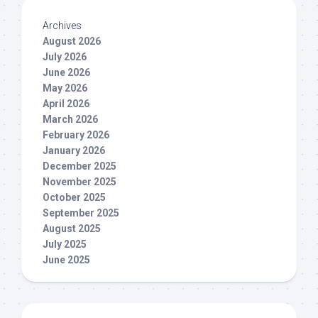
Archives
August 2026
July 2026
June 2026
May 2026
April 2026
March 2026
February 2026
January 2026
December 2025
November 2025
October 2025
September 2025
August 2025
July 2025
June 2025