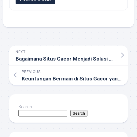
NEXT
Bagaimana Situs Gacor Menjadi Solusi Hiburan yang Menguntungkan
PREVIOUS
Keuntungan Bermain di Situs Gacor yang Memberikan Beragam Metode Pembayaran
Search
Search