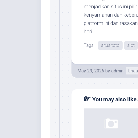
menjadikan situs ini p
kenyamanan dan keberu
platform ini dan rasaka
hari.
Tags:
situs toto
slot
May 23, 2026
by
admin
Unca
You may also like.