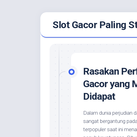
Skip
Slot Gacor Paling 
to
content
Rasakan Perf
Gacor yang 
Didapat
Dalam dunia perjudian d
sangat bergantung pada 
terpopuler saat ini me