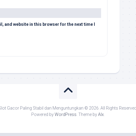
 and website in this browser for the next time I
Slot Gacor Paling Stabil dan Menguntungkan © 2026. All Rights Reserved
Powered by
WordPress
. Theme by
Alx
.