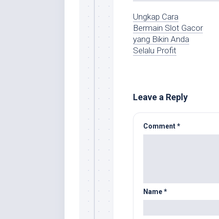
Ungkap Cara
Bermain Slot Gacor
yang Bikin Anda
Selalu Profit
Leave a Reply
Comment
*
Name
*