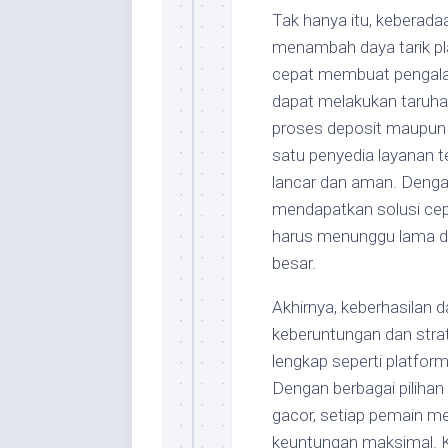
Tak hanya itu, keberada
menambah daya tarik pl
cepat membuat pengal
dapat melakukan taruha
proses deposit maupun 
satu penyedia layanan 
lancar dan aman. Dengan
mendapatkan solusi cep
harus menunggu lama d
besar.
Akhirnya, keberhasilan d
keberuntungan dan strat
lengkap seperti platfor
Dengan berbagai pilihan
gacor, setiap pemain m
keuntungan maksimal. K