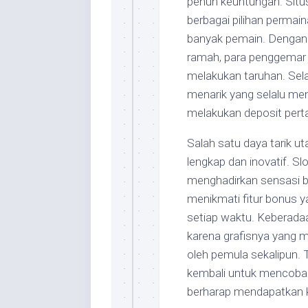
penuh keuntungan. Situs
berbagai pilihan permai
banyak pemain. Dengan 
ramah, para penggemar 
melakukan taruhan. Sela
menarik yang selalu men
melakukan deposit pert
Salah satu daya tarik uta
lengkap dan inovatif. S
menghadirkan sensasi be
menikmati fitur bonus 
setiap waktu. Keberadaa
karena grafisnya yang
oleh pemula sekalipun. 
kembali untuk mencoba
berharap mendapatkan 