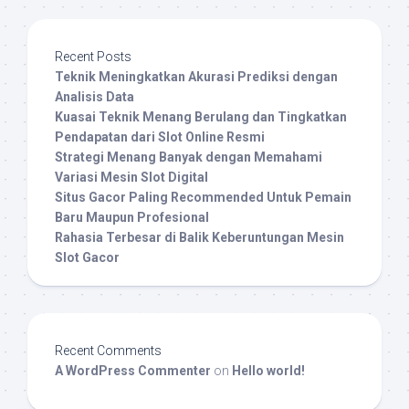
Recent Posts
Teknik Meningkatkan Akurasi Prediksi dengan
Analisis Data
Kuasai Teknik Menang Berulang dan Tingkatkan
Pendapatan dari Slot Online Resmi
Strategi Menang Banyak dengan Memahami
Variasi Mesin Slot Digital
Situs Gacor Paling Recommended Untuk Pemain
Baru Maupun Profesional
Rahasia Terbesar di Balik Keberuntungan Mesin
Slot Gacor
Recent Comments
A WordPress Commenter
on
Hello world!