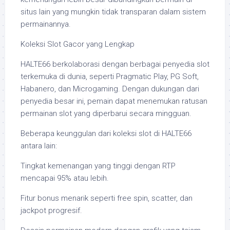
situs lain yang mungkin tidak transparan dalam sistem
permainannya.
Koleksi Slot Gacor yang Lengkap
HALTE66 berkolaborasi dengan berbagai penyedia slot
terkemuka di dunia, seperti Pragmatic Play, PG Soft,
Habanero, dan Microgaming. Dengan dukungan dari
penyedia besar ini, pemain dapat menemukan ratusan
permainan slot yang diperbarui secara mingguan.
Beberapa keunggulan dari koleksi slot di HALTE66
antara lain:
Tingkat kemenangan yang tinggi dengan RTP
mencapai 95% atau lebih.
Fitur bonus menarik seperti free spin, scatter, dan
jackpot progresif.