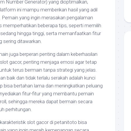
m Number Generator) yang dioptimalkan,
platform ini mampu memberikan hasil yang adil
Pemain yang ingin merasakan pengalaman
s memperhatikan beberapa tips, seperti memilih
 sedang hingga tinggi, serta memanfaatkan fitur
g sering ditawarkan.
emain juga berperan penting dalam keberhasilan
slot gacor, penting menjaga emosi agar tetap
 untuk terus bermain tanpa strategi yang jelas.
n baik dan tidak terlalu serakah adalah kunci
p bisa bertahan lama dan meningkatkan peluang
yediakan fitur-fitur yang membantu pemain
roll, sehingga mereka dapat bermain secara
nuh perhitungan.
rakteristik slot gacor di petanitoto bisa
main yang ingin meraih kemenangan secara