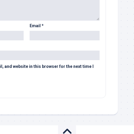
Email
*
 and website in this browser for the next time I