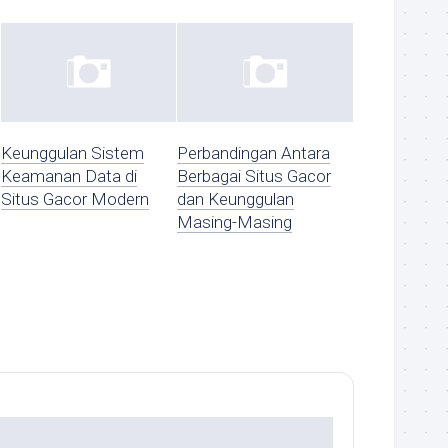
Keunggulan Sistem
Perbandingan Antara
Keamanan Data di
Berbagai Situs Gacor
Situs Gacor Modern
dan Keunggulan
Masing-Masing