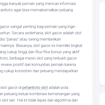
ingga banyak pemain yang mencari informasi
etanitoto agar bisa memaksimalkan peluang
acor sangat penting bagi pemain yang ingin
ntun. Secara sederhana, slot gacor adalah slot
isi “panas” atau sering memberikan
nnya. Biasanya, slot gacor ini memiliki tingkat
ang cukup tinggi dan fitur-fitur bonus yang aktif
itoto, berbagai mesin slot yang terbukti gacor
 review positif dari komunitas pemain karena
ng cukup konsisten dan peluang mendapatkan
 slot gacor di
petanitoto slot
adalah pola
dan peluang keluar kombinasi kemenangan yang
 slot lain. Hal ini tidak lepas dari algoritma dan