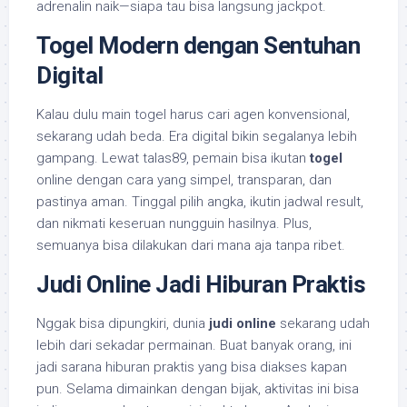
adrenalin naik—siapa tau bisa langsung jackpot.
Togel Modern dengan Sentuhan
Digital
Kalau dulu main togel harus cari agen konvensional,
sekarang udah beda. Era digital bikin segalanya lebih
gampang. Lewat talas89, pemain bisa ikutan
togel
online dengan cara yang simpel, transparan, dan
pastinya aman. Tinggal pilih angka, ikutin jadwal result,
dan nikmati keseruan nungguin hasilnya. Plus,
semuanya bisa dilakukan dari mana aja tanpa ribet.
Judi Online Jadi Hiburan Praktis
Nggak bisa dipungkiri, dunia
judi online
sekarang udah
lebih dari sekadar permainan. Buat banyak orang, ini
jadi sarana hiburan praktis yang bisa diakses kapan
pun. Selama dimainkan dengan bijak, aktivitas ini bisa