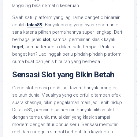
langsung bisa nikmatin keseruan.
Salah satu platform yang lagi rame banget dibicarain
adalah
talas89
. Banyak orang yang nyari keseruan di
sana karena pilihan permainannya super lengkap. Dari
berbagai jenis
slot
, sampai permainan klasik kayak
togel
, semua tersedia dalam satu tempat. Praktis
banget kan? Jadi nggak perlu pindah-pindah platform
cuma buat cari jenis hiburan yang berbeda.
Sensasi Slot yang Bikin Betah
Game slot emang udah jadi favorit banyak orang di
seluruh dunia. Visualnya yang colorful, ditambah efek
suara khasnya, bikin pengalaman main jadi lebih hidup.
Di talas89, pemain bisa nemuin banyak pilihan slot
dengan tema unik, mulai dari yang klasik sampai
modern dengan fitur bonus seru. Sensasi memutar
reel dan nungguin simbol berhenti tuh kayak bikin