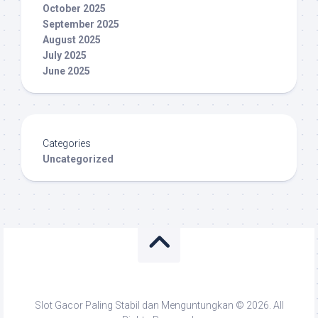
October 2025
September 2025
August 2025
July 2025
June 2025
Categories
Uncategorized
Slot Gacor Paling Stabil dan Menguntungkan © 2026. All