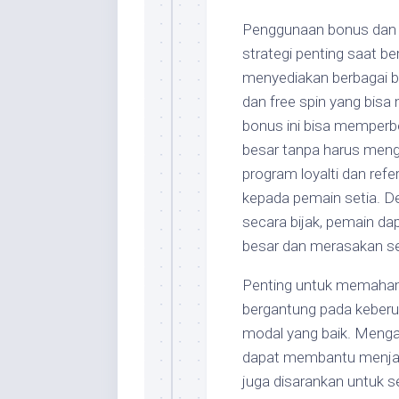
Penggunaan bonus dan 
strategi penting saat be
menyediakan berbagai b
dan free spin yang bis
bonus ini bisa memper
besar tanpa harus menge
program loyalti dan re
kepada pemain setia. D
secara bijak, pemain 
besar dan merasakan se
Penting untuk memahami
bergantung pada keberun
modal yang baik. Mengat
dapat membantu menjaga
juga disarankan untuk se