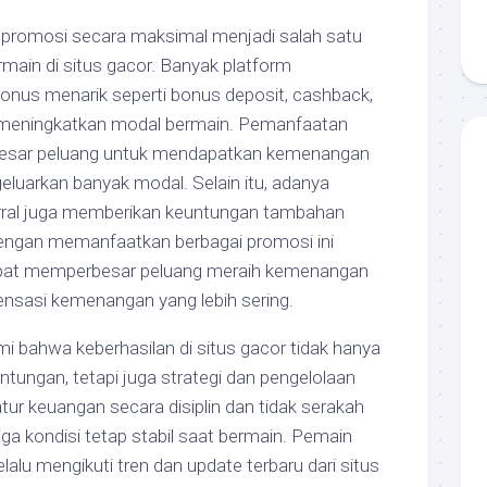
promosi secara maksimal menjadi salah satu
rmain di situs gacor. Banyak platform
onus menarik seperti bonus deposit, cashback,
a meningkatkan modal bermain. Pemanfaatan
besar peluang untuk mendapatkan kemenangan
luarkan banyak modal. Selain itu, adanya
ferral juga memberikan keuntungan tambahan
engan memanfaatkan berbagai promosi ini
dapat memperbesar peluang meraih kemenangan
nsasi kemenangan yang lebih sering.
 bahwa keberhasilan di situs gacor tidak hanya
tungan, tetapi juga strategi dan pengelolaan
ur keuangan secara disiplin dan tidak serakah
 kondisi tetap stabil saat bermain. Pemain
lalu mengikuti tren dan update terbaru dari situs