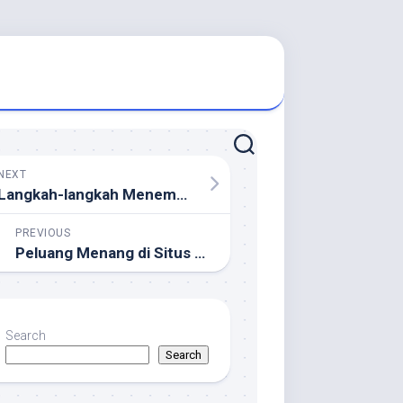
NEXT
Langkah-langkah Menemukan Situs Gacor yang Memberikan Peluang Besar
PREVIOUS
Peluang Menang di Situs Gacor dengan Sistem Random Number Generator
Search
Search