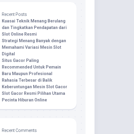
Recent Posts
Kuasai Teknik Menang Berulang
dan Tingkatkan Pendapatan dari
Slot Online Resmi
Strategi Menang Banyak dengan
Memahami Variasi Mesin Slot
Digital
Situs Gacor Paling
Recommended Untuk Pemain
Baru Maupun Profesional
Rahasia Terbesar di Balik
Keberuntungan Mesin Slot Gacor
Slot Gacor Resmi Pilihan Utama
Pecinta Hiburan Online
Recent Comments