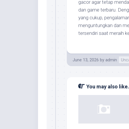
gacor agar tetap mendap
dan game terbaru. Den
yang cukup, pengalaman 
menguntungkan dan me
tersendiri saat meraih 
June 13, 2026
by
admin
Unca
You may also like.