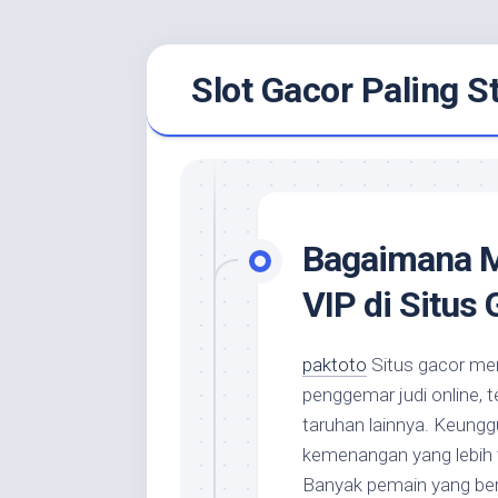
Skip
Slot Gacor Paling 
to
content
Bagaimana 
VIP di Situs
paktoto
Situs gacor menj
penggemar judi online,
taruhan lainnya. Keunggu
kemenangan yang lebih t
Banyak pemain yang ber