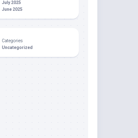
July 2025
June 2025
Categories
Uncategorized