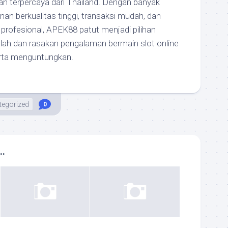
an terpercaya dari Thailand. Dengan banyak
nan berkualitas tinggi, transaksi mudah, dan
profesional, APEK88 patut menjadi pilihan
ah dan rasakan pengalaman bermain slot online
rta menguntungkan.
tegorized
0
..