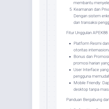
membantu menyeles
Keamanan dan Priva
Dengan sistem enkr
dan transaksi pengg
Fitur Unggulan APEK88
Platform Resmi dan T
otoritas internasiona
Bonus dan Promosi 
promosi harian yan
User Interface yan
pengguna memudahka
Mobile Friendly: Da
desktop tanpa masa
Panduan Bergabung dan