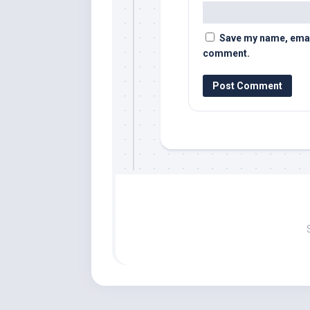
Save my name, email,
comment.