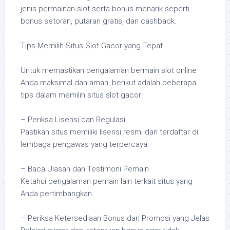
jenis permainan slot serta bonus menarik seperti
bonus setoran, putaran gratis, dan cashback.
Tips Memilih Situs Slot Gacor yang Tepat
Untuk memastikan pengalaman bermain slot online
Anda maksimal dan aman, berikut adalah beberapa
tips dalam memilih situs slot gacor:
– Periksa Lisensi dan Regulasi
Pastikan situs memiliki lisensi resmi dan terdaftar di
lembaga pengawas yang terpercaya.
– Baca Ulasan dan Testimoni Pemain
Ketahui pengalaman pemain lain terkait situs yang
Anda pertimbangkan.
– Periksa Ketersediaan Bonus dan Promosi yang Jelas