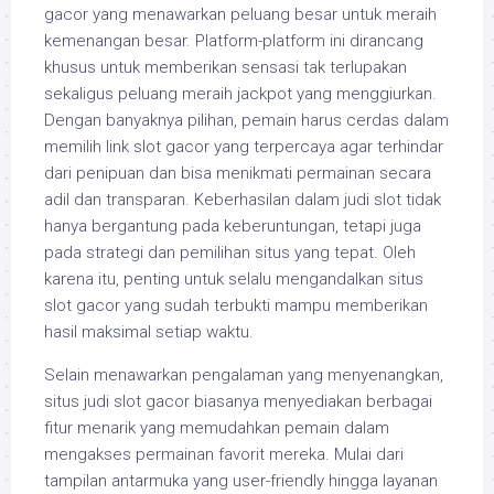
gacor yang menawarkan peluang besar untuk meraih
kemenangan besar. Platform-platform ini dirancang
khusus untuk memberikan sensasi tak terlupakan
sekaligus peluang meraih jackpot yang menggiurkan.
Dengan banyaknya pilihan, pemain harus cerdas dalam
memilih link slot gacor yang terpercaya agar terhindar
dari penipuan dan bisa menikmati permainan secara
adil dan transparan. Keberhasilan dalam judi slot tidak
hanya bergantung pada keberuntungan, tetapi juga
pada strategi dan pemilihan situs yang tepat. Oleh
karena itu, penting untuk selalu mengandalkan situs
slot gacor yang sudah terbukti mampu memberikan
hasil maksimal setiap waktu.
Selain menawarkan pengalaman yang menyenangkan,
situs judi slot gacor biasanya menyediakan berbagai
fitur menarik yang memudahkan pemain dalam
mengakses permainan favorit mereka. Mulai dari
tampilan antarmuka yang user-friendly hingga layanan