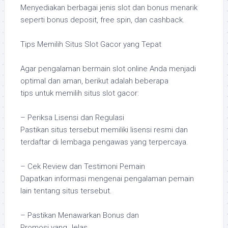
Menyediakan berbagai jenis slot dan bonus menarik
seperti bonus deposit, free spin, dan cashback.
Tips Memilih Situs Slot Gacor yang Tepat
Agar pengalaman bermain slot online Anda menjadi
optimal dan aman, berikut adalah beberapa
tips untuk memilih situs slot gacor:
– Periksa Lisensi dan Regulasi
Pastikan situs tersebut memiliki lisensi resmi dan
terdaftar di lembaga pengawas yang terpercaya.
– Cek Review dan Testimoni Pemain
Dapatkan informasi mengenai pengalaman pemain
lain tentang situs tersebut.
– Pastikan Menawarkan Bonus dan
Promosi yang Jelas