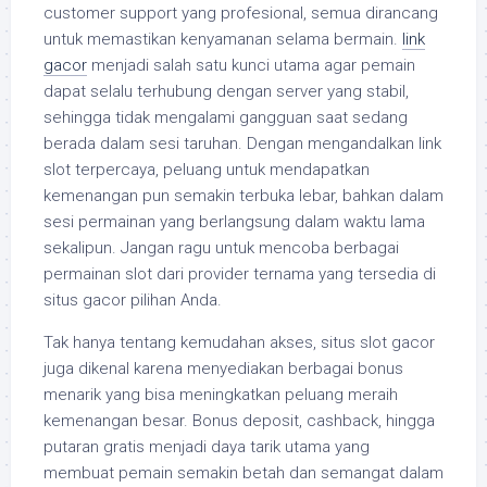
customer support yang profesional, semua dirancang
untuk memastikan kenyamanan selama bermain.
link
gacor
menjadi salah satu kunci utama agar pemain
dapat selalu terhubung dengan server yang stabil,
sehingga tidak mengalami gangguan saat sedang
berada dalam sesi taruhan. Dengan mengandalkan link
slot terpercaya, peluang untuk mendapatkan
kemenangan pun semakin terbuka lebar, bahkan dalam
sesi permainan yang berlangsung dalam waktu lama
sekalipun. Jangan ragu untuk mencoba berbagai
permainan slot dari provider ternama yang tersedia di
situs gacor pilihan Anda.
Tak hanya tentang kemudahan akses, situs slot gacor
juga dikenal karena menyediakan berbagai bonus
menarik yang bisa meningkatkan peluang meraih
kemenangan besar. Bonus deposit, cashback, hingga
putaran gratis menjadi daya tarik utama yang
membuat pemain semakin betah dan semangat dalam